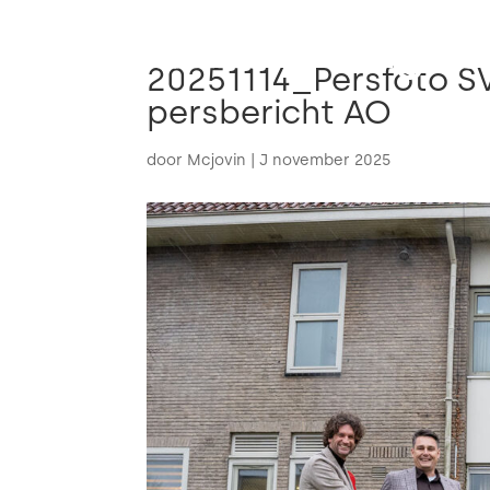
20251114_Persfoto S
persbericht AO
door
Mcjovin
|
J november 2025