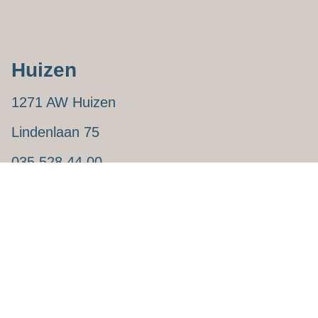
Huizen
1271 AW Huizen
Lindenlaan 75
035 528 44 00
sv@slokkervastgoed.com
Zwolle
8031 DX Zwolle
Zwartewaterallee 44-54