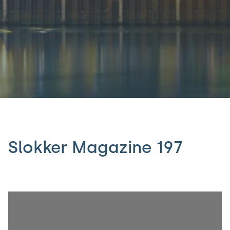
Slokker Magazine 197