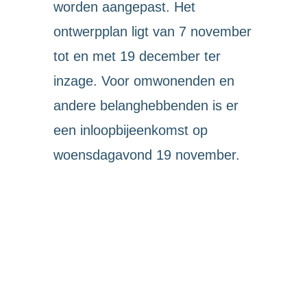
worden aangepast. Het
ontwerpplan ligt van 7 november
tot en met 19 december ter
inzage. Voor omwonenden en
andere belanghebbenden is er
een inloopbijeenkomst op
woensdagavond 19 november.
De gemeenteraad neemt naar
verwachting in maart 2026 een
besluit over de aanpassing.
Heerenveen groeit – Slokker
Vastgoed bouwt mee