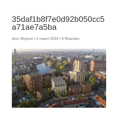

35daf1b8f7e0d92b050cc5
a71ae7a5ba
door
Mcjovin
|
J maart 2024
|
0 Reacties