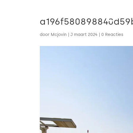
a196f580898840d5
door
Mcjovin
|
J maart 2024
|
0 Reacties