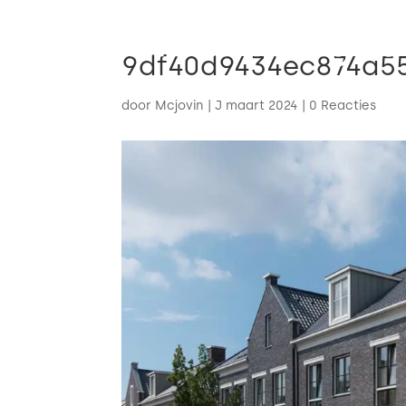
9df40d9434ec874a5
door
Mcjovin
|
J maart 2024
|
0 Reacties