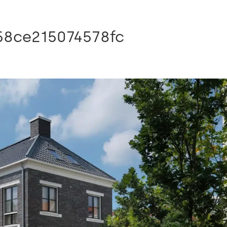
58ce215074578fc