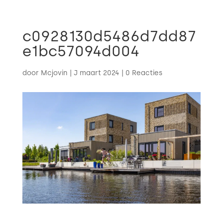

c0928130d5486d7dd87
e1bc57094d004
door
Mcjovin
|
J maart 2024
|
0 Reacties