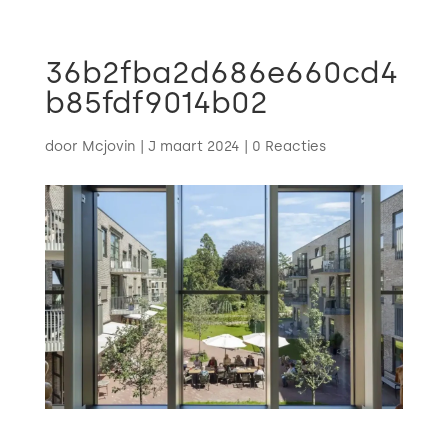

36b2fba2d686e660cd4
b85fdf9014b02
door
Mcjovin
|
J maart 2024
|
0 Reacties