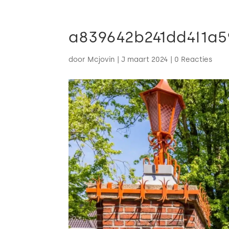
a839642b241dd411a
door
Mcjovin
|
J maart 2024
|
0 Reacties