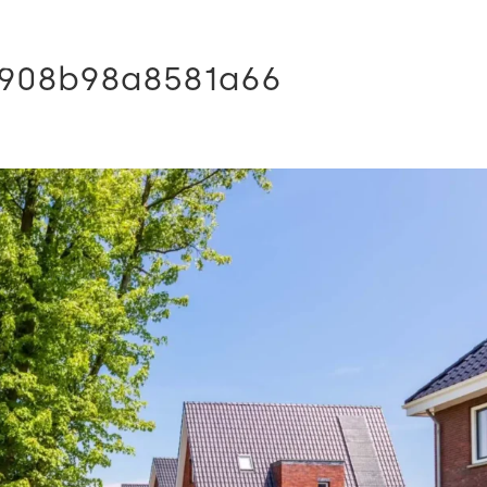
5908b98a8581a66