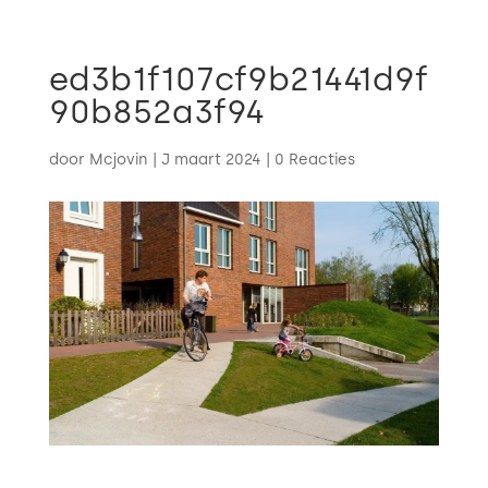

ed3b1f107cf9b21441d9f
90b852a3f94
door
Mcjovin
|
J maart 2024
|
0 Reacties